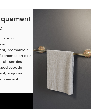
iquement
e
nt sur la
 de
ent, promouvoir
 économes en eau
, utiliser des
spectueux de
ent, engagés
eloppement