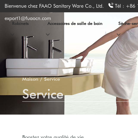
Bienvenue chez FAAO Sanitary Ware Co., Ltd.
Tél :
+86 
export1@fuaocn.com
Robinets
Accessoires de salle de bain
Sèche-serv
Maison
Service
Service
Boostez votre qualité de vie