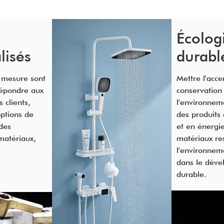
Écolog
lisés
durabl
r mesure sont
Mettre l'acce
épondre aux
conservation
 clients,
l'environnem
ptions de
des produits
des
et en énergie
matériaux,
matériaux re
l'environnem
dans le dév
durable.