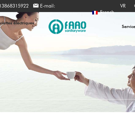
13868315922
E-mail:
VR
French
iettes électriques
Servic