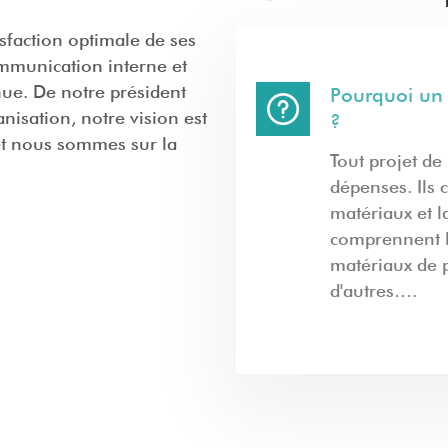
faction optimale de ses
ommunication interne et
nue. De notre président
Pourquoi un p
nisation, notre vision est
?
 et nous sommes sur la
Tout projet d
dépenses. Ils
matériaux et l
comprennent le
matériaux de p
d'autres….