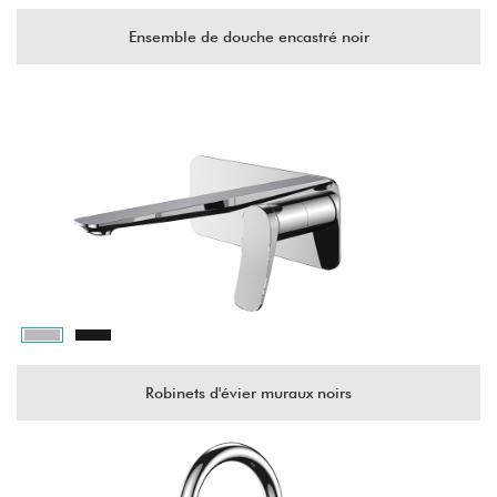
Ensemble de douche encastré noir
Robinets d'évier muraux noirs