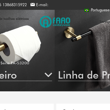
6 13868315922
E-mail:
Portuguese
 toalhas elétricos
Serviç
Série FA-53200
eiro
Linha de P