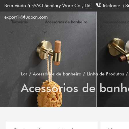
Bem-vindo à FAAO Sanitary Ware Co., Ltd.
Telefone:
+8
export1@fuaocn.com
Torneiras
Acessórios de banheiro
Aquecedores de
Lar
Acessórios de banheiro
Linha de Produtos
Acessórios de banh