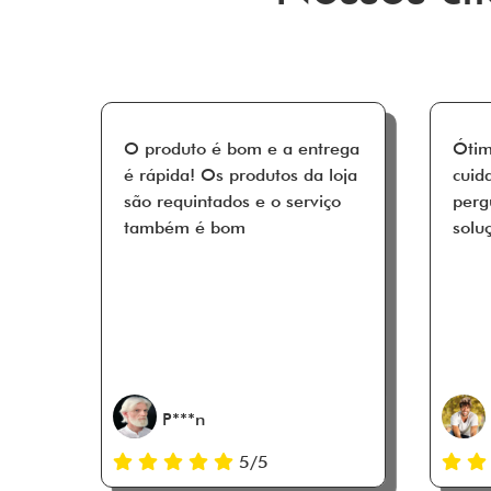
O produto é bom e a entrega
Ótim
é rápida! Os produtos da loja
cuid
são requintados e o serviço
perg
também é bom
solu
P***n
5/5