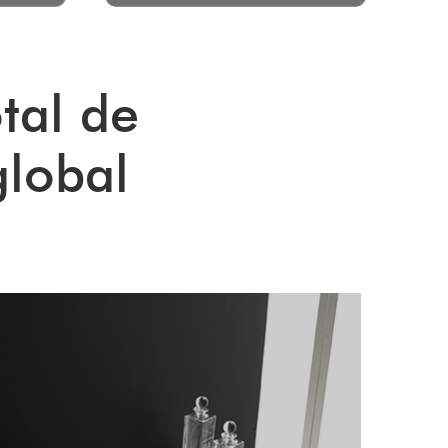
tal de
global