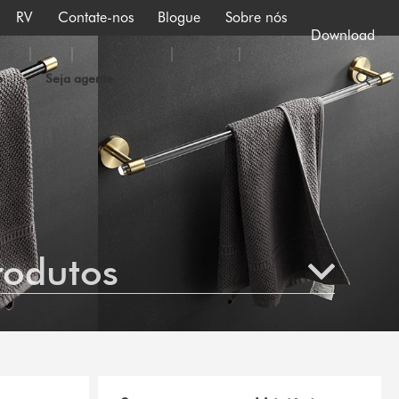
RV
Contate-nos
Blogue
Sobre nós
Download
o
Seja agente
rodutos