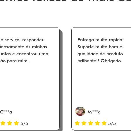
o serviço, respondeu
Entrega muito rápida!
adosamente às minhas
Suporte muito bom e
untas e encontrou uma
qualidade de produto
ção para mim.
brilhante!! Obrigado
C***a
M***a
5/5
5/5