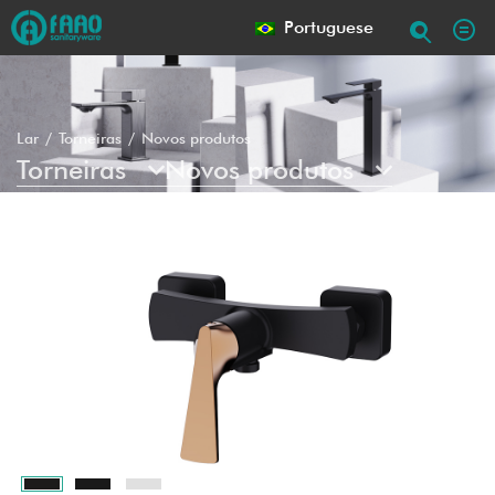
Portuguese
Lar
Torneiras
Novos produtos
Torneiras
Novos produtos