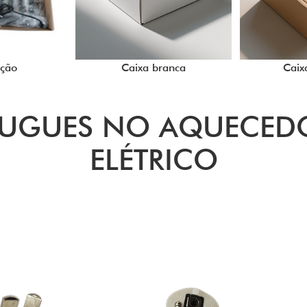
ução
Caixa branca
Caix
LUGUES NO AQUECED
ELÉTRICO