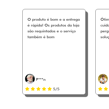
O produto é bom e a entrega
Ótim
é rápida! Os produtos da loja
cuid
são requintados e o serviço
perg
também é bom
solu
P***n
5/5