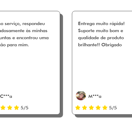
o serviço, respondeu
Entrega muito rápida!
adosamente às minhas
Suporte muito bom e
untas e encontrou uma
qualidade de produto
ção para mim.
brilhante!! Obrigado
C***a
M***a
5/5
5/5