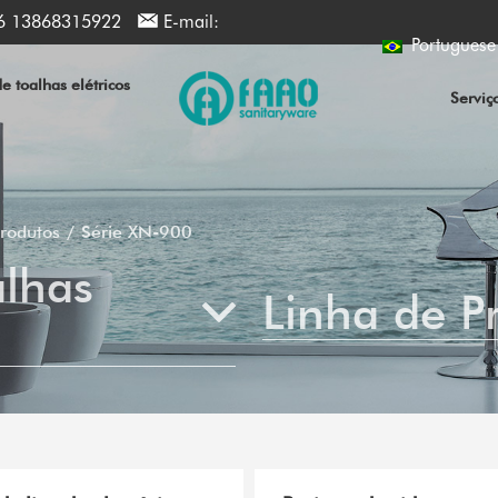
6 13868315922
E-mail:
Portuguese
 toalhas elétricos
Serviç
Produtos
Série XN-900
alhas
Linha de P