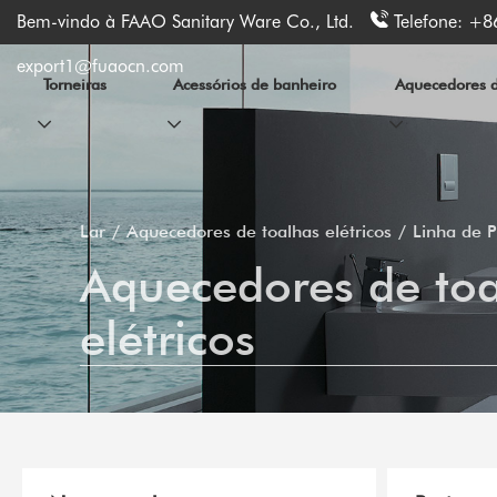
Bem-vindo à FAAO Sanitary Ware Co., Ltd.
Telefone:
+8
export1@fuaocn.com
Torneiras
Acessórios de banheiro
Aquecedores de
Lar
Aquecedores de toalhas elétricos
Linha de 
Aquecedores de to
elétricos