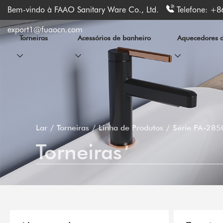
Bem-vindo à FAAO Sanitary Ware Co., Ltd.
Telefone:
+8
export1@fuaocn.com
Torneiras
Acessórios de banheiro
Aquecedores de
Lar
Torneiras
Linha de Produtos
Série FA-285
Torneiras