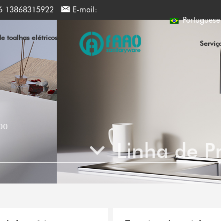
6 13868315922
E-mail:
Portuguese
 toalhas elétricos
Serviç
00
Linha de P