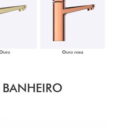
Ouro
Ouro rosa
 BANHEIRO