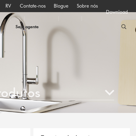
RV
Contate-nos
Blogue
Sobre nós
Download
o
Seja agente
rodutos