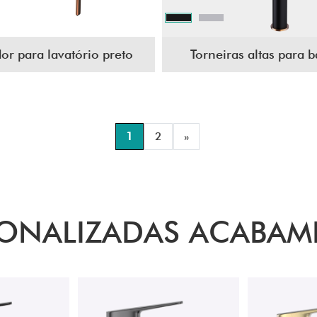
or para lavatório preto
Torneiras altas para 
1
2
»
SONALIZADAS ACABA