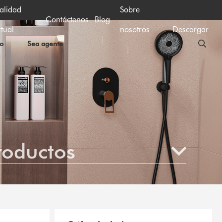
alidad
Sobre
Contáctenos
Blog
rtual
nosotros
Descargar
io
Sea agente
roductos