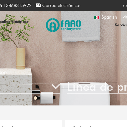
6 13868315922
Correo electrónico:
re
vi
Spanish
allas eléctricos
Servic
300
Línea de p