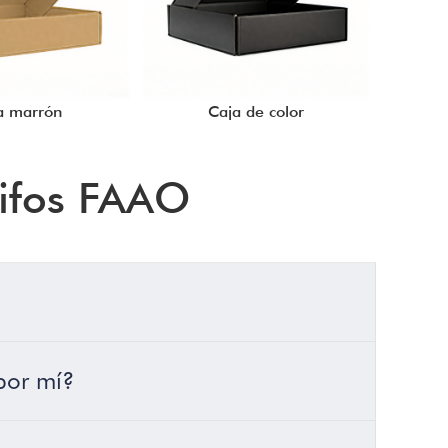
a marrón
Caja de color
rifos FAAO
 por mí?