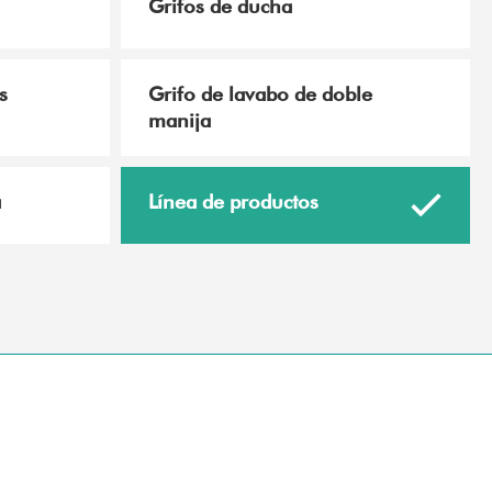
Grifos de ducha
s
Grifo de lavabo de doble
manija
a
Línea de productos