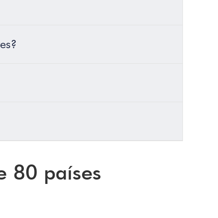
res?
e 80 países