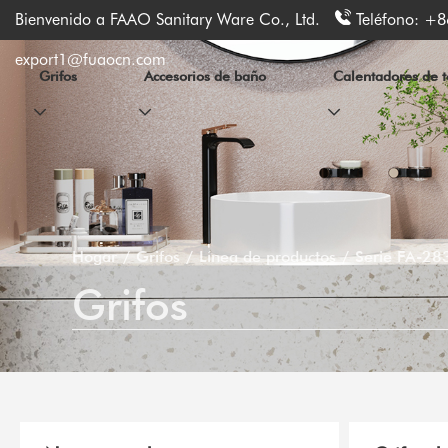
Bienvenido a FAAO Sanitary Ware Co., Ltd.
Teléfono:
+8
export1@fuaocn.com
Grifos
Accesorios de baño
Calentadores de to
Hogar
Grifos
Línea de productos
Serie FA-28
Grifos