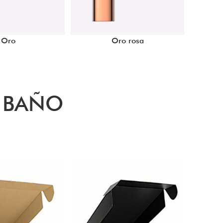
Oro
Oro rosa
E BAÑO