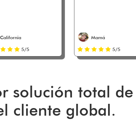
California
Mamá
5/5
5/5
r solución total de 
l cliente global.