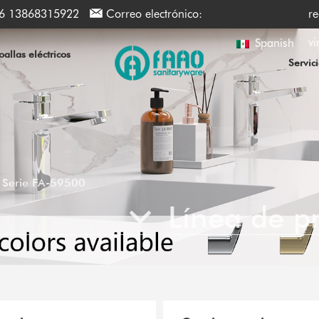
6 13868315922
Correo electrónico:
re
vi
Spanish
allas eléctricos
Servic
Serie FA-59500
Línea de p