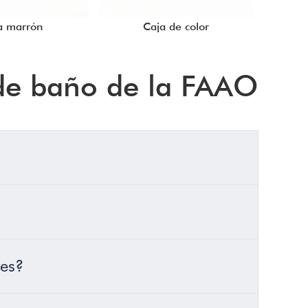
a marrón
Caja de color
 de baño de la FAAO
res?