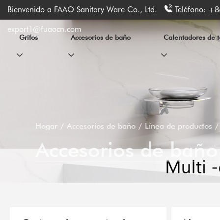
Bienvenido a FAAO Sanitary Ware Co., Ltd.
Teléfono:
+8
export1@fuaocn.com
Grifos
Accesorios de baño
Calentadores de to
Hogar
Accesorios de baño
Línea de productos
Accesorios de baño