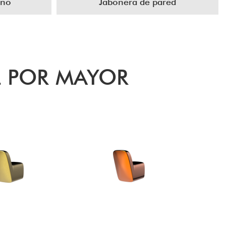
año
Jabonera de pared
L POR MAYOR