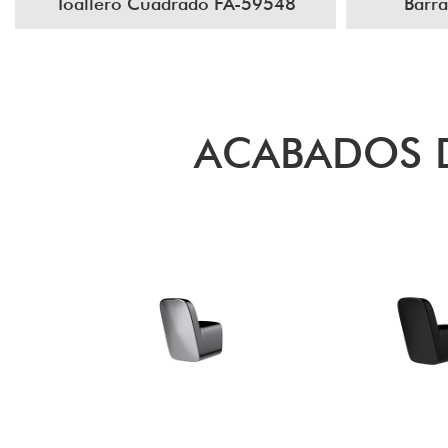
Toallero Cuadrado FA-59548
Barra
ACABADOS D