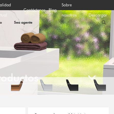
alidad
Sobre
Contáctenos
Blog
rtual
nosotros
Descargar
io
Sea agente
roductos