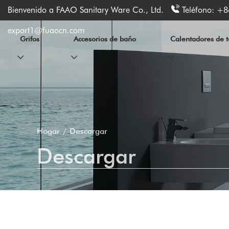
Bienvenido a FAAO Sanitary Ware Co., Ltd.
Teléfono:
+8
export1@fuaocn.com
Grifos
Accesorios de baño
Calentadores de to
Hogar
Descargar
Descargar