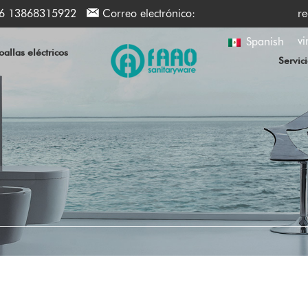
6 13868315922
Correo electrónico:
re
vi
Spanish
allas eléctricos
Servic