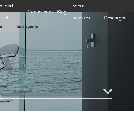
alidad
Sobre
Contáctenos
Blog
rtual
nosotros
Descargar
io
Sea agente